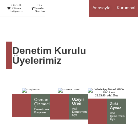
Gönüllü
Sık
Anasayfa
Kurumsal
Olmak
Sorulan
İstiyorum
Sorular
Denetim Kurulu
Üyelerimiz
Osman
Üzeyir
Ören
Çizmeci
Zeki
Ayvaz
Asil
Denetmen
Denetmen
Başkanı
Asil
Üye
Denetmen
Üye