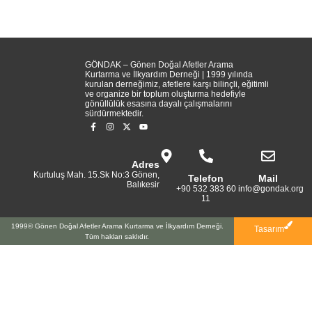
GÖNDAK – Gönen Doğal Afetler Arama
Kurtarma ve İlkyardım Derneği | 1999 yılında
kurulan derneğimiz, afetlere karşı bilinçli, eğitimli
ve organize bir toplum oluşturma hedefiyle
gönüllülük esasına dayalı çalışmalarını
sürdürmektedir.
Adres
Kurtuluş Mah. 15.Sk No:3 Gönen,
Telefon
Mail
Balıkesir
+90 532 383 60
info@gondak.org
11
1999© Gönen Doğal Afetler Arama Kurtarma ve İlkyardım Derneği.
Tasarım
Tüm hakları saklıdır.