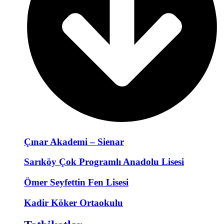
Çınar Akademi – Sienar
Sarıköy Çok Programlı Anadolu Lisesi
Ömer Seyfettin Fen Lisesi
Kadir Köker Ortaokulu