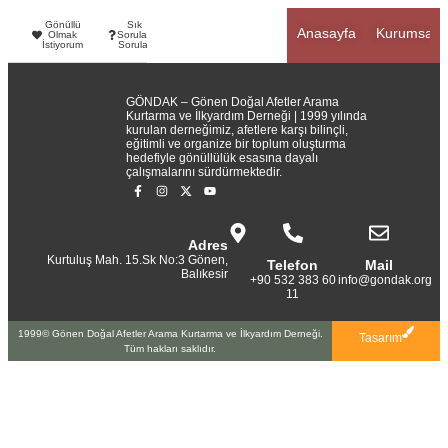
Gönüllü
Sık
Anasayfa
Kurumsal
Olmak
Sorulan
İstiyorum
Sorular
GÖNDAK – Gönen Doğal Afetler Arama
Kurtarma ve İlkyardım Derneği | 1999 yılında
kurulan derneğimiz, afetlere karşı bilinçli,
eğitimli ve organize bir toplum oluşturma
hedefiyle gönüllülük esasına dayalı
çalışmalarını sürdürmektedir.
Adres
Kurtuluş Mah. 15.Sk No:3 Gönen,
Telefon
Mail
Balıkesir
+90 532 383 60
info@gondak.org
11
1999© Gönen Doğal Afetler Arama Kurtarma ve İlkyardım Derneği.
Tasarım
Tüm hakları saklıdır.