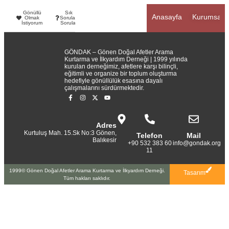
Gönüllü
Sık
Anasayfa
Kurumsal
Olmak
Sorulan
İstiyorum
Sorular
GÖNDAK – Gönen Doğal Afetler Arama
Kurtarma ve İlkyardım Derneği | 1999 yılında
kurulan derneğimiz, afetlere karşı bilinçli,
eğitimli ve organize bir toplum oluşturma
hedefiyle gönüllülük esasına dayalı
çalışmalarını sürdürmektedir.
Adres
Kurtuluş Mah. 15.Sk No:3 Gönen,
Telefon
Mail
Balıkesir
+90 532 383 60
info@gondak.org
11
1999© Gönen Doğal Afetler Arama Kurtarma ve İlkyardım Derneği.
Tasarım
Tüm hakları saklıdır.